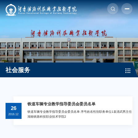
首页
学校概况
院部风采
社会服务
专题网站
社会服务
校园服务
铁道车辆专业教学指导委员会委员名单
26
铁道车辆专业教学指导委员会委员名单 序号姓名性别职务单位1袁清武男主任
2016.12
招生就业
湖南铁路科技职业技术学院2
信息公开
投诉举报
留言反馈