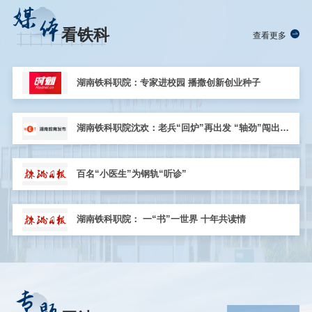
媒
体
看铁科
查看更多
湖南铁科职院：专家进校园 播撒创新创业种子
湖南铁科职院沈欢：老兵“回炉”再出发 “轴劲”闯出新
赛道
百名“小医生”为钢轨“听诊”
湖南铁科职院： 一“书”一世界 十年共读情
专