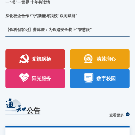
对中医药的兴趣与热情，共同肩负起弘扬中医药文化的责任与使
事，并非一个简单的“大学生创业”故事，而是一位资深创业者，为
一“书”一世界 十年共读情
实践的肯定，也是对未来发展的鞭策。下一步，学校将进一步发挥
景、趋势、问题与建议》为题，系统分析了当前经济社会发展背景
络，开启了一场充满惊叹与发现的科技探索之旅。走进轨道交通国
命。学校党委委员、副校长彭永成指出，中医药是中华民族的瑰
了突破瓶颈、拓宽边界，选择重返校园的“战略性再出发”。军营淬
11月16日，株洲市芦淞区白关镇云山村的白关书画院内书香四溢、
国家级基地的示范辐射作用，深化AI通识课程建设，优化数字服务
下高校毕业生就业创业面临的新形势与新挑战，深入剖析了就业结
际共享综合实训基地，孩子们的目光立刻被各式列车牢牢吸引。从
宝，承载着几千年的文化积淀和医学智慧，此次活动，不仅是一次
炼：铸就创业路上的奋斗底色2005年，19岁的沈欢踏上军旅征程。
童声朗朗，学校与白关书画院共建的“农家书屋”正式揭牌。现场，
平台，拓展多元应用场景，加快构建更加完善、高效、包容的数字
构性矛盾、能力匹配等现实问题，并结合实际案例提出有针对性的
厚重雄浑的蒸汽机车到流畅现代的高铁车头，从货运车厢到地铁列
深化校企合作 中汽新能与我校“双向赋能”
健康知识的普及，更是一次传统文化的熏陶；学校期待与株洲市中
在海军陆战队，一次暴雨中的射击考核成为他人生的重要一课。瞄
一场名为“书香润童心·青春伴成长”的共读公益活动温情展开，大学
素养教育体系，为提升全民数字素养与技能贡献更多“铁科智
建议。钟教授的讲解深入浅出，帮助学生构建起对就业创业的系统
车，一部生动的铁路发展史在眼前徐徐展开。志愿者们耐心讲解，
11月12日，中汽新能电池科技有限公司人力资源总经理邱涛一行到
医伤科医院进一步拓宽合作维度，持续开展健康讲座、义诊服务、
准镜里水花四溅，子弹接连脱靶，就在他几乎放弃时，一声“湖南伢
生志愿者与留守儿童一对一结对，开启了以“传承文化之美——非遗
慧”与“铁科力量”。信息中心(一审：沈坚勇二审：付萱三
认知。在实践展示环节，曾获中国国际大学生创新大赛（2025）创
孩子们则围在每一台机车旁，仰着头认真观察，不时发出阵阵惊
我校，围绕深化产教融合、推动校企协同育人开展实地交流。学校
中医养生等系列活动，携手打造中医药文化传承与创新的实践平
子，加油”的乡音唤醒了他骨子里的倔强。最终，50环的满环成绩
故事与传统美德”为主题的阅读时光。孩子们依偎在志愿者身旁，专
【铁科创客记】曹津澄：为铁路安全装上“智慧眼”
业组国家银奖的曹津澄项目团队，进行了现场路演。他们以《轨道
呼。在轨道探伤展示区，讲解老师用探伤锤轻轻敲击钢轨，一声清
党委委员、副校长袁志刚参加调研。 中汽新能是由中国一汽控股的
台；同时希望广大师生将健康理念内化于心、外化于行，让中医药
和“优秀学员”的荣誉，为他的军旅生涯写下生动注脚。这段经历不
注聆听故事，不时举手提问。在自由共读环节结束后，几名孩子自
【开栏语】时代奔涌，创新为轨。一批批怀揣梦想的铁科学子，积
交通供电线路偏振智衍高效巡检方案》为题，展示了自主研发的“偏
脆的“当当”声回荡在空中。“这是健康钢轨的声音！”老师话音刚落，
央企，也是央企体系内唯一的动力电池企业，产品主要为车载动力
文化在新时代焕发新的光彩。活动现场精心打造的“神农中医药
仅锻造了他钢铁般的意志，更奠定了他日后创业的精神基石。“部队
信地走上台，用稚嫩的声音分享刚读到的故事，赢得阵阵掌声。集
极响应国家“培育创新精神、创业意识”的号召，以实际行动响应省
振智调、深算智衍、云端智巡”等核心技术。该项目通过技术创新有
又一声沉闷的“咚咚”声响起，“这个声音就说明钢轨内部可能有裂缝
电池、储能动力电池，应用在电动乘用车、电动商用车、可再生能
教会我，任何时候都不能当逃兵。”沈欢说，这种“扛得住、打得
体诵读《三字经》时，清脆的童声与青年学子的声音交织在一起，
委省政府“激发青年创业活力”的要求，将精湛技能与创业热忱相结
效提升了铁路供电线路巡检的智能化水平，展现出铁科学子扎实的
了。”孩子们争先恐后地举起手，都想亲自当一回“钢轨医生”。“让我
源发电并网等领域，在国际、国内拥有一大批优质客户资源。在交
赢”的信念，成为他日后面对商海沉浮时最坚实的精神底火。实干兴
回荡在书画院中。学习古诗《春晓》时，志愿者一边讲解诗意，一
合，在各自的赛道上飞驰前行。“铁科创客记”专栏今日启程。我们
科研能力与成果转化实力。创业离不开法律保障。北京市隆安
试试！让我试试！”文宇辰同学拿着探伤锤，学着一板一眼地敲击钢
流活动中，邱涛一行实地考察了学校电气自动化、新能源等相关专
创：在市场中闯出天地2010年退役后，沈欢经历过一段迷茫期。他
边带着孩子们用手势比划“春眠不觉晓”的意境，让古典文学变得生
将聚焦从这里走出的创业典型，记录他们如何从课堂走向市场，将
党旗飘扬
清莲润心
轨，“原来铁轨也会‘生病’，叔叔们是这样给它‘听诊’的，太酷
业的实训基地与综合实训站场，参观了校企共建的“国际电气培训中
刷过盘子、开过货车、当过保安，但这些经历没有消磨他的斗志，
动有趣。这份温暖的陪伴已持续十年。自2016年起，铁科的青年志
知识转化为力量。他们的故事，是敢想敢为的生动注脚，也是“技能
了！”参观中，道岔模型和车钩装置成了最受欢迎的“明星”。孩子们
心”和“现代学徒制订单班”，现场观摩了“理实一体化”教学模式的实
反而让他更清晰地理清了创业的脉络。2013年
愿者们就与白关书画院结下不解之缘。每个周末，志愿者们都会来
成就出彩人生”的完美诠释。愿他们的足迹，启迪更多思考，点燃更
看着尖轨灵活移动为列车“指路”，操作车钩完成“握手”与分离，还在
际应用，并听取了关于基地运营、实训项目开发及技术合作等方面
到这里，为孩子们带来绘画教学、非遗手工、阅读陪伴等志愿服
多梦想，让我们共同见证，铁科创客们的成长与奋进。清晨，湖南
手动制动装置前化身“小司机”，使劲扳动“手刹”，感受列车制动的力
的成果介绍。 在随后举行的座谈会上，袁志刚系统介绍了学校的办
阳光服务
数字校园
务。而在书画院创办人、“湖南最美志愿者”罗立新19年的坚守下，
铁路科技职业技术学院的实训场内，阳光为轨道接触网设备镀上一
量。活动尾声，孩子们仍沉浸在发现
学理念、学科布局以及在新能源专业建设方面取得的进展。他指
这个农家院落早已成为乡村孩子们的艺术摇篮和精神家园。活动中
层金辉。“00后”创业者曹津澄身着工装，头戴安全帽，已在设备前
出，学校紧密围绕轨道交通、新能源等战略性新兴产业，致力于培
特别设置的“阅读存折”记录着每个孩子的阅读足迹，“心愿墙”上贴满
专注地忙碌起来。这一天他安排得满满当当，课堂上，钻研铁路接
养符合社会需要的高素质技术技能型人才，期待以此次交流为契
了他们纯真的梦想。在自选课程环节，孩子们根据
触网调试与维护，下课后，转身成为“湖南贝玛智能科技有限公
机，推动校企双方形成长期、稳定、深入的合作关系，实现资源共
通
司”负责人，对接业务、优化产品。这位铁科学子，正以实干诠释新
享与优势互补。邱涛对学校办学特色及人才培养质量表示充分肯
知
时代青年的创新与担当。初心缘起一线曹津澄的创业初心，源于深
定，并介绍了企业的产业布局与人才需求。他指出，企业高度重视
公告
厚的铁路情结。他的父亲是一名铁路接触网维修工，曹津澄童年听
与
查看更多
着火车鸣笛、目送铁轨延伸至远方的经历，让“守护铁路安全”的信
念在他心中深深扎根。高中时，他常听父亲提起工作的难点：巡