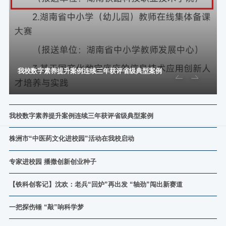
我校数字素养提升案例连续三年获评省级典型案例
我校数字素养提升案例连续三年获评省级典型案例
近日，中共湖南省委网信办、省教育厅、省科技厅、省工信厅联合
公布“2025年湖南省提升全民数字素养与技能典型案例”。我校报送
株洲市“中医药文化进校园”活动在我校启动
的“数智赋能分层共育——以需求为导向的校园数字素养提升创新实
11月21日，2025年株洲市“中医药文化进校园”活动在我校启动，旨
践”项目获评典型案例。至此，我校已连续三年蝉联此项省级荣誉，
在通过系列沉浸式体验与科普实践，在校园播撒中医药文化的种
彰显了在数字素养培育领域持续领先的深厚实力。本案例紧密围
专家进校园 播撒创新创业种子
子。启动仪式上，株洲市卫健委党委书记、主任顾晓芳表示，株洲
绕“数字赋能、全民共享”核心理念，立足职业院校师生及特殊教育
为深入贯彻落实省委十二届七次全会关于支持大学生创业“七个
作为“神农故里”，是中医药文化的重要发源地，底蕴深厚。推动中
群体的实际需求，创新构建了“分层设计、场景驱动、多方协同”的
一”决策部署，近日，学校举办2025年创业活动周系列之“企业家进
医药文化进校园，是文化的启蒙与健康习惯的塑造，要让中医药在
【铁科创客记】沈欢：老兵“回炉”再出发 “轴劲”闯出新赛道
数字素养培育体系，逐步形成具有示范意义、可复制推广的“铁科模
校园讲好创业故事”活动暨第四十八期“新维度”双创大讲堂。学校创
年轻一代心中“听得懂”“看得见”“摸得着”，引导他们“信中医”“爱中
在铁科校园里，今年39岁的沈欢有着多重身份：他是被室友起初称
式”。作为全国全民数字素养与技能培训基地，我校始终坚持育人为
新创业孵化基地的师生团队、“启航逐梦”大学生创业指导工作室专
医”。株洲市中医伤科医院党委书记刘锋良表示，市中医伤科医院是
为“叔叔”的大一新生，是把军旅故事分享给同学的军训总教官，也
本，以数字技术为驱动，以协同共育为路径，积极探索构建“政—校
家以及各学院400余名师生齐聚一堂，在交流中汲取知识、激发创
一把探伤锤 “敲”响科学梦
集医疗、科研、教学于一体的国家三级甲等中医专科医院，此次院
是带领学弟学妹钻研短视频的创业导师。然而，在这些身份之前，
—企—社”四方联动的数字素养提升新机制，推动形成开放融合、共
新创业热情。活动首场专题分享由湖南师范大学教育科学学院教
11月15日，一场以“科普启智·科创未来”为主题的研学活动在学校启
校携手，标志着中医药文化育人进入新阶段，希望以此激发青少年
他更是一位在商海中几经沉浮、白手起家的连续创业者。 他的故
建共享的教育生态。连续三年获评省级典型案例，既是对我校已有
授、博士生导师钟云华主讲。他以《当前高校毕业生就业创业：背
动。长郡云龙实验学校的百余名小学生走进校园，沿着铁轨的脉